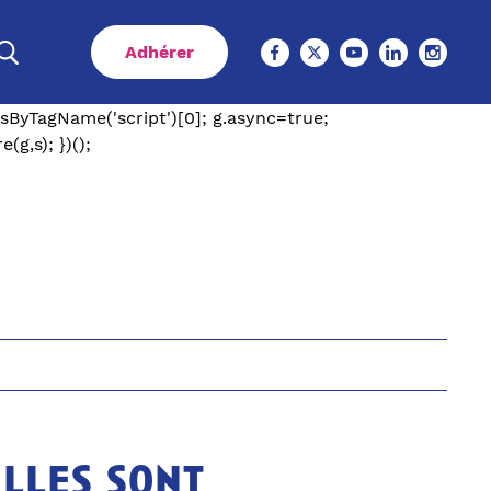
e "trackPageView" */ _paq.push(['trackPageView']);
kerUrl', u+'matomo.php']); _paq.push(['setSiteId', '10']);
Adhérer
.matomo.cloud/cfecgc-
 || []; _mtm.push({'mtm.startTime': (new
tsByTagName('script')[0]; g.async=true;
g,s); })();
elles sont