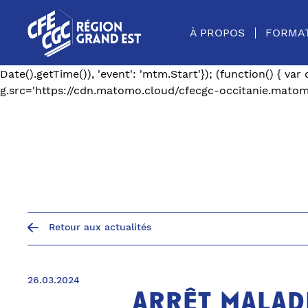
var _paq = window._paq = window._paq || []; /* tracker 
_paq.push(['enableLinkTracking']); (function() { var u="ht
À PROPOS
FORMA
var d=document, g=d.createElement('script'), s=d.getEle
occitanie.matomo.cloud/matomo.js'; s.parentNode.insert
Date().getTime()), 'event': 'mtm.Start'}); (function() { 
g.src='https://cdn.matomo.cloud/cfecgc-occitanie.matomo.
Retour aux actualités
26.03.2024
arrêt maladi