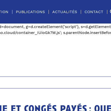
methods like "setCustomDimension" should be called befor
tps://cfecgc-occitanie.matomo.cloud/"; _paq.push(['setTrac
TION
PUBLICATIONS
ACTUALITÉS
CONTACT
mentsByTagName('script')[0]; g.async=true; g.src='//cdn
Before(g,s); })(); var _mtm = window._mtm = window._mtm
var d=document, g=d.createElement('script'), s=d.getElemen
cloud/container_IUioGk7M.js'; s.parentNode.insertBefore(
e et congés payés : qu