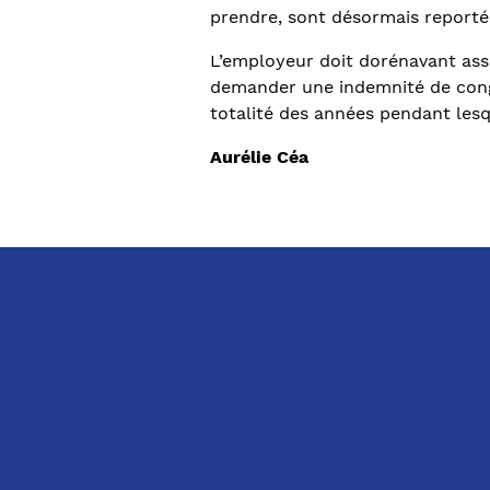
prendre, sont désormais reportés 
L’employeur doit dorénavant assur
demander une indemnité de congé
totalité des années pendant lesq
Aurélie Céa